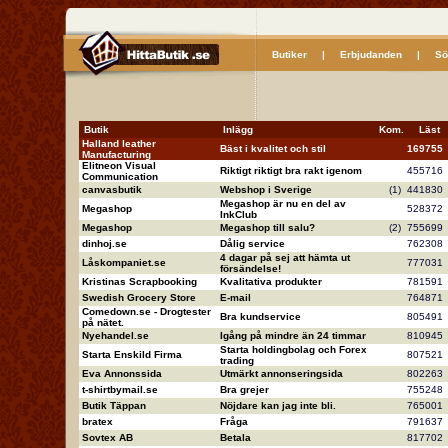
Butiker
|
Erbjudanden
|
Sö
Butik
Inlägg
Kom.
Läs
Halland leather
Bäst i kvalitet och stil
16975
Manufacturing
Elitneon Visual
Riktigt riktigt bra rakt igenom
45571
Communication
canvasbutik
Webshop i Sverige
(1)
44183
Megashop är nu en del av
Megashop
52837
InkClub
Megashop
Megashop till salu?
(2)
75569
dinhoj.se
Dålig service
76230
4 dagar på sej att hämta ut
Låskompaniet.se
77703
försändelse!
Kristinas Scrapbooking
Kvalitativa produkter
78159
Swedish Grocery Store
E-mail
76487
Comedown.se - Drogtester
Bra kundservice
80549
på nätet.
Nyehandel.se
Igång på mindre än 24 timmar
81094
Starta holdingbolag och Forex
Starta Enskild Firma
80752
trading
Eva Annonssida
Utmärkt annonseringsida
80226
t-shirtbymail.se
Bra grejer
75524
Butik Täppan
Nöjdare kan jag inte bli.
76500
bratex
Fråga
79163
Sovtex AB
Betala
81770